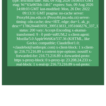
type: text/html date: Sun, 09 Aug 2026 14:08:03 GMT
etag: W/"63a965bb-14b1" expires: Sun, 09 Aug 2026
14:08:03 GMT last-modified: Mon, 26 Dec 2022
09:13:31 GMT pragma: no-cache server:
Proxy84.jnu.edu.cn (Proxy84.jnu.edu.cn) server-
timing: cdn-cache; desc=HIT, edge; dur=1, ak_p;
desc="1786284483959_399513833_1951668276_337_1203_
status: 200 vary: Accept-Encoding x-akamai-
transformed: 9 - 0 pmb=mRUM,2 x-client-agent:
Mozilla/5.0 AppleWebKit/537.36 (KHTML, like
Gecko; compatible; ClaudeBot/1.0;
+claudebot@anthropic.com) x-client-block: 1 x-client-
ip: 216.73.216.89 x-content-type-options: nosniff x-
forwarded-for: 216.73.216.89 x-forwarded-proto:
https x-proxy-block: 0 x-proxy-ip: 23.208.24.233 x-
real-block: 1 x-real-ip: 216.73.216.89 x-ssl-proto:
TLSv1.3