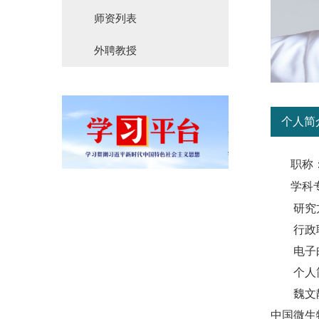
师资列表
外聘教授
个人简
职称
学科
研究
行政
电子
个人
魏文
中国微生